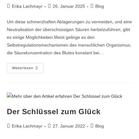
Beitrags-
Beitrag
Beitrags-
Erika Lachmayr
26. Januar 2025
Blog
Autor:
veröffentlicht:
Kategorie:
Um diese schmerzhaften Ablagerungen zu vermeiden, und eine
Neutralisation der überschüssigen Säuren herbeizuführen, gibt
es einige Möglichkeiten.Meist gelinge es den
Selbstregulationsmechanismen des menschlichen Organismus,
die Säurekonzentration des Blutes konstant bei…
Erste
Weiterlesen
Hilfe
Bei
SODBRENNEN
Und
Gelenkschmerzen
–
Und
Wie
Kannst
Der Schlüssel zum Glück
Du
Das
Verhindern
Beitrags-
Beitrag
Beitrags-
Erika Lachmayr
27. Januar 2022
Blog
Autor:
veröffentlicht:
Kategorie: