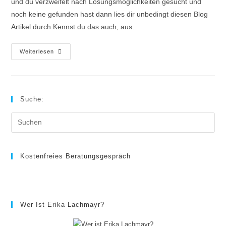
und du verzweifelt nach Lösungsmöglichkeiten gesucht und
noch keine gefunden hast dann lies dir unbedingt diesen Blog
Artikel durch.Kennst du das auch, aus…
3
Weiterlesen
Wertvolle
Tipps
Deine
Täglichen
Gelenkschmerzen
Loszuwerden.
Suche:
Pre
Es
to
clo
Kostenfreies Beratungsgespräch
the
sea
pan
Wer Ist Erika Lachmayr?